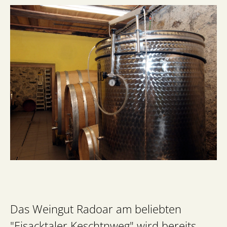
Das Weingut Radoar am beliebten
"Eisacktaler Keschtnweg" wird bereits