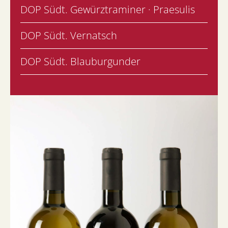
DOP Südt. Gewürztraminer · Praesulis
DOP Südt. Vernatsch
DOP Südt. Blauburgunder