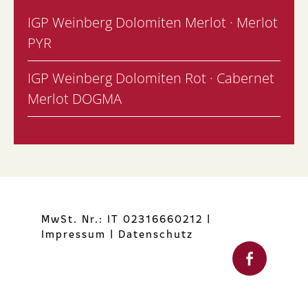
IGP Weinberg Dolomiten Merlot · Merlot
PYR
IGP Weinberg Dolomiten Rot · Cabernet
Merlot DOGMA
MwSt. Nr.: IT 02316660212
|
Impressum
|
Datenschutz