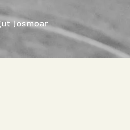
gut Josmoar
OAR
Tonner