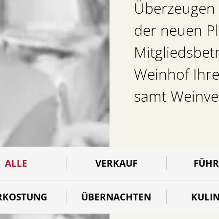
Überzeugen S
der neuen Pl
Mitgliedsbet
Weinhof Ihre
samt Weinve
ALLE
VERKAUF
FÜH
RKOSTUNG
ÜBERNACHTEN
KULI