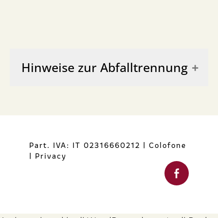
Hinweise zur Abfalltrennung
BOTTIGLIA
GL 71 - Glas - Abfalltrennung
Part. IVA: IT 02316660212
|
Colofone
|
Privacy
TAPPO
FOR51 - Kork - Abfalltrennung für
organische Abfälle