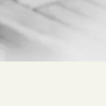
Ricerca libera per
Vino, Cantina, Luogo