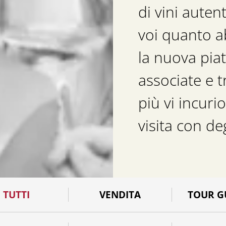
di vini autent
voi quanto a
la nuova pia
associate e t
più vi incuri
visita con d
TUTTI
VENDITA
TOUR G