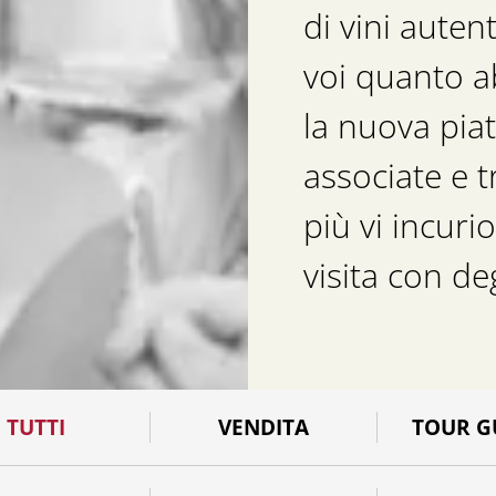
di vini autent
voi quanto a
la nuova pia
associate e t
più vi incuri
visita con d
TUTTI
VENDITA
TOUR G