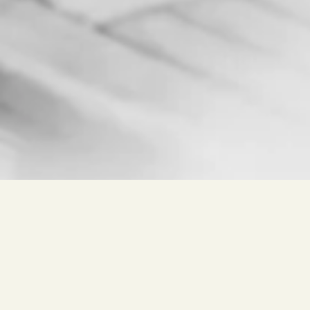
Ricerca libera per
Vino, Cantina, Luogo